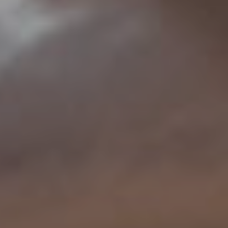
Appuyez la touche « Entrer » ou ESC pour
quitter