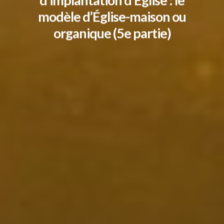
d’implantation d’Église : le
modèle d’Église-maison ou
ENGLISH
organique (5e partie)