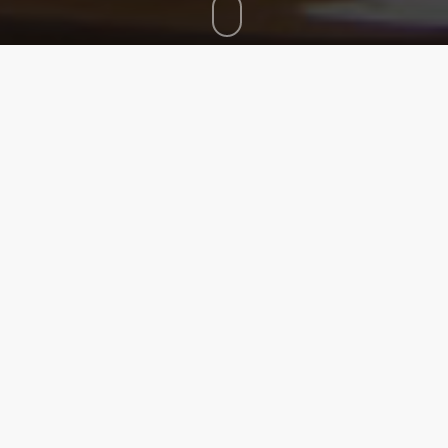
Confie-toi en l’Éternel, et
pratique le bien; aie le pays
pour demeure et la fidélité pour
pâture. Fais de l’Éternel tes
délices, et il te donnera ce que
ton coeur désire.
PSAUMES 37.3-4
En plein coeur de la Belle Province,
deux cents kilomètres au nord du