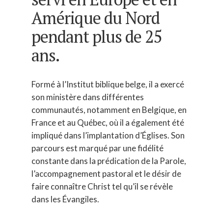
Amérique du Nord
pendant plus de 25
ans.
Formé à l’Institut biblique belge, il a exercé
son ministère dans différentes
communautés, notamment en Belgique, en
À PROPOS
France et au Québec, où il a également été
NOTRE MISSION
LE COLLECTIF
impliqué dans l’implantation d’Églises. Son
parcours est marqué par une fidélité
NOTRE ÉQUIPE
OUVRIERS MISSION Q
10-02
constante dans la prédication de la Parole,
l’accompagnement pastoral et le désir de
OUVRIERS PARTENAIR
DÉCOUVRIR LE MOUV
DONNER
faire connaître Christ tel qu’il se révèle
dans les Évangiles.
BOURSE D’INTÉGRATI
CONTACT
MISSIONNAIRE