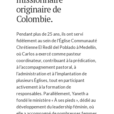
originaire de
Colombie.
Pendant plus de 25 ans, ils ont servi
fidèlement au sein de l’Église Communauté
Chrétienne El Redil del Poblado à Medellín,
À PROPOS
où Carlos a exercé comme pasteur
coordinateur, contribuant à la prédication,
NOTRE MISSION
LE COLLECTIF
à l’accompagnement pastoral, à
NOTRE ÉQUIPE
l’administration et à l’implantation de
OUVRIERS MISSION Q
10-02
plusieurs Églises, tout en participant
OUVRIERS PARTENAIR
DÉCOUVRIR LE MOUV
DONNER
activement à la formation de
responsables. Parallèlement, Yaneth a
BOURSE D’INTÉGRATI
CONTACT
fondé le ministère « À ses pieds », dédié au
MISSIONNAIRE
développement du leadership féminin, où
ENGLISH
elle a accompagné de nombreuses femmes