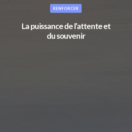
OUVRIERS PARTENAIR
DÉCOUVRIR LE MOUV
DONNER
RENFORCER
BOURSE D’INTÉGRATI
CONTACT
MISSIONNAIRE
La puissance de l’attente et
du souvenir
ENGLISH